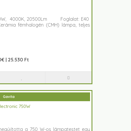
 250W, 4000K, 20500Lm Foglalat: E40
rámia fémhalogén (CMH) lámpa, teljes
€ | 25.530 Ft
Gavita
lectronic 750W
megújította a 750 W-os lámpatestet egy