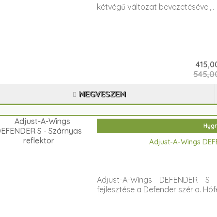
kétvégű változat bevezetésével,..
415,0
545,00
MEGVESZEM
Hygr
Adjust-A-Wings DEF
Adjust-A-Wings DEFENDER S 
fejlesztése a Defender széria. Hó