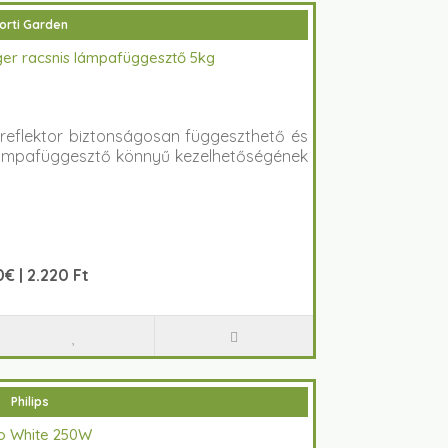
orti Garden
ger racsnis lámpafüggesztő 5kg
 reflektor biztonságosan függeszthető és
mpafüggesztő könnyű kezelhetőségének
€ | 2.220 Ft
Philips
o White 250W