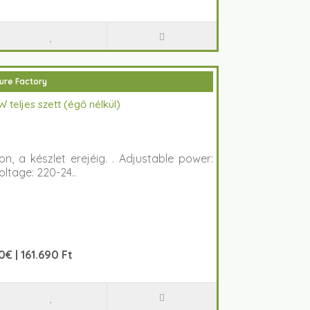
ure Factory
teljes szett (égő nélkül)
, a készlet erejéig. . Adjustable power:
oltage: 220-24..
€ | 161.690 Ft