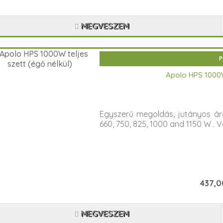
MEGVESZEM
P
Apolo HPS 1000W 
Egyszerű megoldás, jutányos áron
660, 750, 825, 1000 and 1150 W . V
437,00
MEGVESZEM