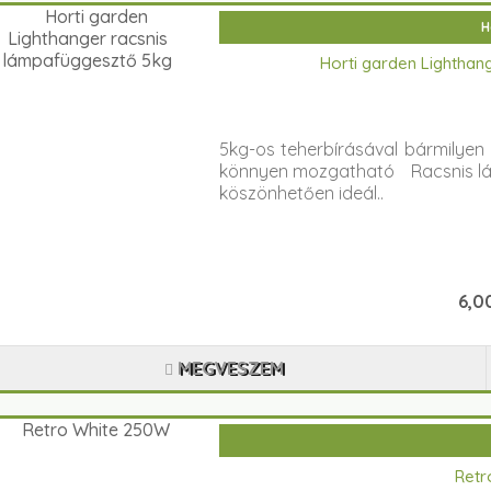
H
Horti garden Lighthan
5kg-os teherbírásával bármilyen
könnyen mozgatható Racsnis lá
köszönhetően ideál..
6,00
MEGVESZEM
Retr