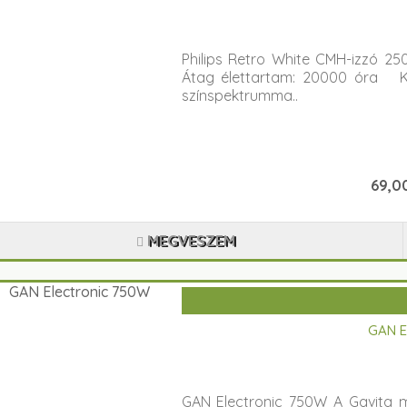
Philips Retro White CMH-izzó
Átag élettartam: 20000 óra Ke
színspektrumma..
69,00
MEGVESZEM
GAN E
GAN Electronic 750W A Gavita 