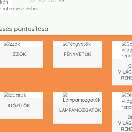
esés pontosítása
IZZÓK
FÉNYVETŐK
G
VILÁG
REN
IDŐZÍTŐK
LÁMPAMOZGATÓK
D
VILÁG
REN