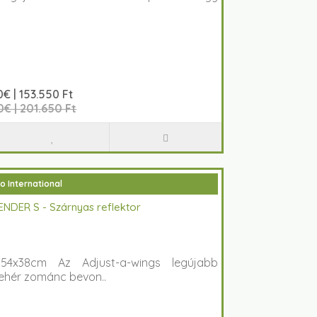
0€ | 153.550 Ft
€ | 201.650 Ft
o International
ENDER S - Szárnyas reflektor
54x38cm Az Adjust-a-wings legújabb
fehér zománc bevon..