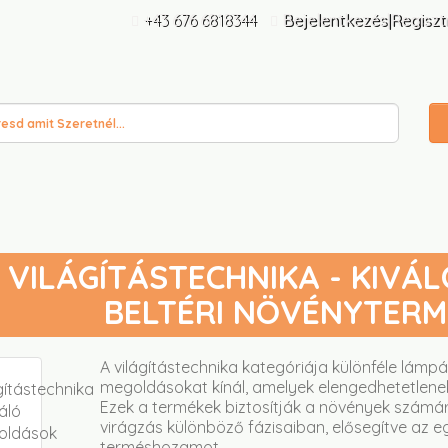
+43 676 6818344
Bejelentkezés|Regiszt
VILÁGÍTÁSTECHNIKA - KIVÁ
BELTÉRI NÖVÉNYTER
A világítástechnika kategóriája különféle lámpá
megoldásokat kínál, amelyek elengedhetetlenek
Ezek a termékek biztosítják a növények számár
virágzás különböző fázisaiban, elősegítve az 
terméshozamot.