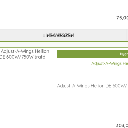
75,00
MEGVESZEM
Hygr
Adjust-A-Wings H
Adjust-A-Wings Hellion DE 600W/
303,0