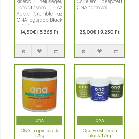
kisebb helységek
Csőelem beépített
illatosítására Az
ONA tartóval. ..
Apple Crumble az
ONA legújabb Black
Label
14,50€ | 5.365 Ft
25,00€ | 9.250 Ft
sorozatának almás
süti illatú terméke. A
Bl..
ONA
ONA
ONA Tropic block
Ona Fresh Linen
175g
block 175g