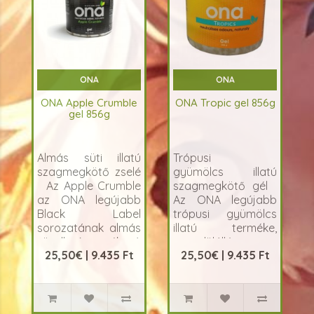
ONA
ONA
ONA Apple Crumble
ONA Tropic gel 856g
gel 856g
Almás süti illatú
Trópusi
szagmegkötő zselé
gyümölcs illatú
Az Apple Crumble
szagmegkötő gél
az ONA legújabb
Az ONA legújabb
Black Label
trópusi gyümölcs
sorozatának almás
illatú terméke,
süti illatú terméke. A
egyedülállóan
25,50€ | 9.435 Ft
25,50€ | 9.435 Ft
Black Label széria
hatékony formulát
termékei ötvözi..
kombinál egy
nagyon kellemes
illa..