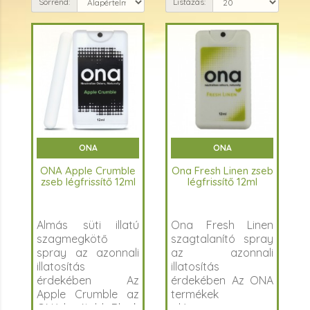
Sorrend:
Listázás:
ONA
ONA
ONA Apple Crumble
Ona Fresh Linen zseb
zseb légfrissítő 12ml
légfrissítő 12ml
Almás süti illatú
Ona Fresh Linen
szagmegkötő
szagtalanító spray
spray az azonnali
az azonnali
illatosítás
illatosítás
érdekében Az
érdekében Az ONA
Apple Crumble az
termékek
ONA legújabb Black
világszerte nagy