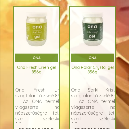
ONA
ONA
Ona Fresh Linen gel
Ona Polar Crystal gel
856g
856g
Ona Fresh Linen
Ona Sarki Kristály
szagtalanító zselé 856g
szagtalanító zselé 856g
Az ONA termékek
Az ONA termékek
világszerte nagy
világszerte nagy
népszerűségre tettek
népszerűségre tettek
szert széleskörű
szert széleskörű
felhasználhatóságának
felhasználhatóságának