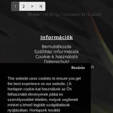
levegőbe..
szagokat..
1
2
>
>|
Tételek 1 től 20-ig / összesen 34 (2 oldal)
Információk
Bemutatkozás
Szállítási Információk
Cookie-k használata
Datenschutz
Allgemeinen Geschäftsbedingungen
Bezárás
Vevőszolgálat
This website uses cookies to ensure you get
Kapcsolatfelvétel
the best experience on our website. ( A
Oldaltérkép
honlapon cookie-kat használunk az Ön
felhasználói élményének jobbá és
Egyéb információk
személyesebbé tételére, melyek segítenek
minket a lehető legjobb szolgáltatások
Beszállítóink
nyújtásában. Honlapunk további
Akciós ajánlatok