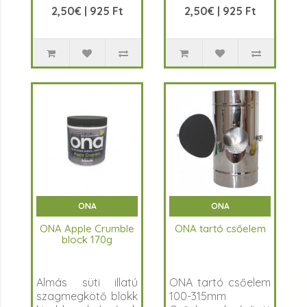
2,50€ | 925 Ft
2,50€ | 925 Ft
Label
népszerűségre
sorozatának almás
tettek szert
süti illatú terméke. A
széleskörű
..
felhasználhatósá..
ONA
ONA
ONA Apple Crumble
ONA tartó csőelem
block 170g
Almás süti illatú
ONA tartó csőelem
szagmegkötő blokk
100-315mm