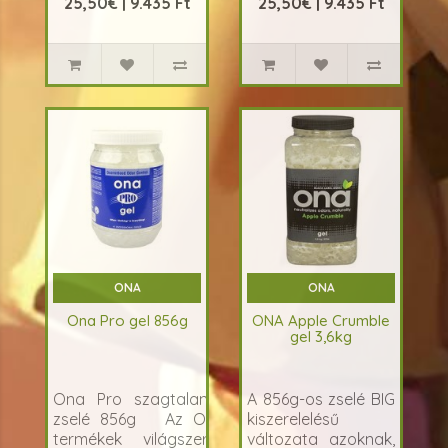
25,50€ | 9.435 Ft
25,50€ | 9.435 Ft
és professzionális min..
és professzionális ..
ONA
ONA
Ona Pro gel 856g
ONA Apple Crumble
gel 3,6kg
Ona Pro szagtalanító
A 856g-os zselé BIG
zselé 856g Az ONA
kiszerelelésű
termékek világszerte
változata azoknak,