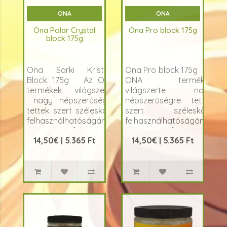
ONA
ONA
Ona Polar Crystal
Ona Pro block 175g
block 175g
Ona Sarki Kristály
Ona Pro block 175g Az
Block 175g Az ONA
ONA termékek
termékek világszerte
világszerte nagy
nagy népszerűségre
népszerűségre tettek
tettek szert széleskörű
szert széleskörű
felhasználhatóságának
felhasználhatóságának
és professzionális
és professzionális
14,50€ | 5.365 Ft
14,50€ | 5.365 Ft
minőségüknek ..
minőségüknek és
élettart..