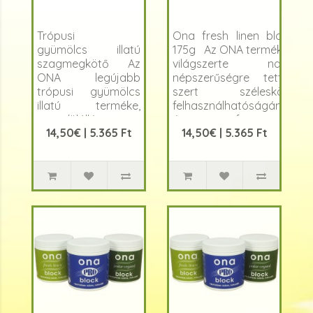
Trópusi
Ona fresh linen block
gyümölcs illatú
175g Az ONA termékek
szagmegkötő Az
világszerte nagy
ONA legújabb
népszerűségre tettek
trópusi gyümölcs
szert széleskörű
illatú terméke,
felhasználhatóságának
egyedülállóan
és professzionális
14,50€ | 5.365 Ft
14,50€ | 5.365 Ft
hatékony formulát
minőségüknek és ..
kombinál egy
nagyon kellemes
illattal. ..