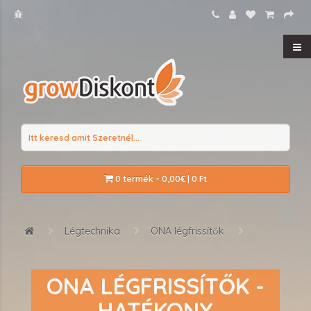
0 termék - 0,00€ | 0 Ft
Légtechnika
ONA légfrissítők
ONA LÉGFRISSÍTŐK -
HATÉKONY