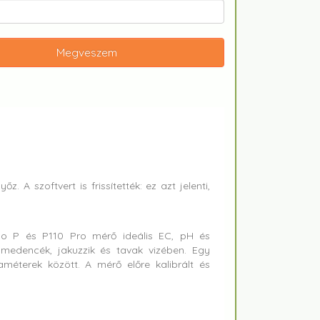
Megveszem
A szoftvert is frissítették: ez azt jelenti,
bo P és P110 Pro mérő ideális EC, pH és
ómedencék, jakuzzik és tavak vizében. Egy
éterek között. A mérő előre kalibrált és