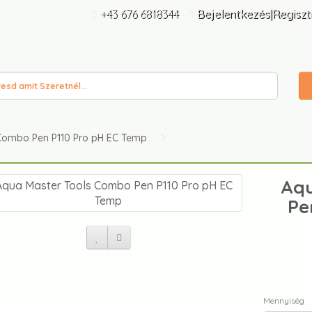
+43 676 6818344
Bejelentkezés|Regiszt
Combo Pen P110 Pro pH EC Temp
Aqu
Pe
Mennyiség