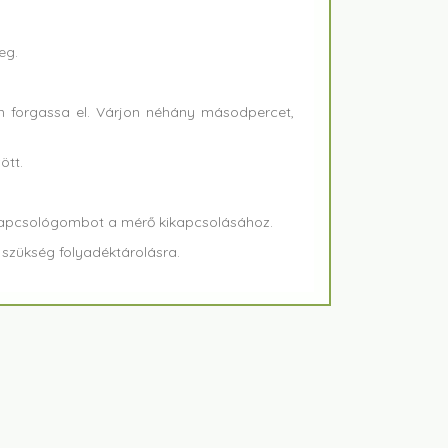
eg.
an forgassa el. Várjon néhány másodpercet,
ött.
bekapcsológombot a mérő kikapcsolásához.
s szükség folyadéktárolásra.