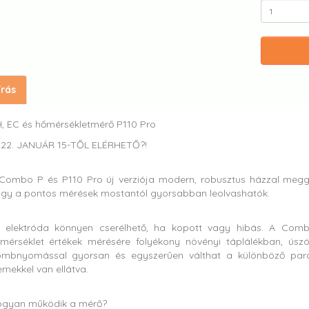
írás
, EC és hőmérsékletmérő P110 Pro
22. JANUÁR 15-TŐL ELÉRHETŐ?!
Combo P és P110 Pro új verziója modern, robusztus házzal meggyőz. 
gy a pontos mérések mostantól gyorsabban leolvashatók.
 elektróda könnyen cserélhető, ha kopott vagy hibás. A Com
mérséklet értékek mérésére folyékony növényi táplálékban, úsz
mbnyomással gyorsan és egyszerűen válthat a különböző param
emekkel van ellátva.
gyan működik a mérő?