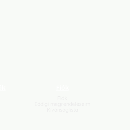
ók
Fiók
Fiók
Eddigi megrendeléseim
Kívánságlista