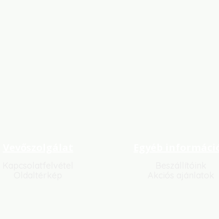
Vevőszolgálat
Egyéb informáci
Kapcsolatfelvétel
Beszállítóink
Oldaltérkép
Akciós ajánlatok