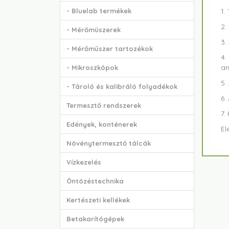
- Bluelab termékek
1.
2.
- Mérőmüszerek
3.
- Mérőműszer tartozékok
4.
am
- Mikroszkópok
5.
- Tároló és kalibráló folyadékok
6.
Termesztő rendszerek
7.
Edények, konténerek
El
Növénytermesztő tálcák
Vízkezelés
Öntözéstechnika
Kertészeti kellékek
Betakarítógépek