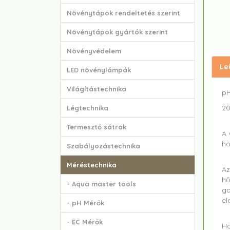
Növénytápok rendeltetés szerint
Növénytápok gyártók szerint
Növényvédelem
Le
LED növénylámpák
Világítástechnika
pH
20
Légtechnika
Termesztő sátrak
A 
ho
Szabályozástechnika
Méréstechnika
Az
hő
- Aqua master tools
go
el
- pH Mérők
- EC Mérők
Ho