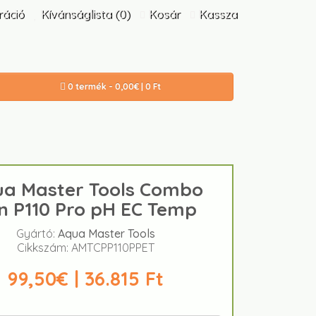
ráció
Kívánságlista (0)
Kosár
Kassza
0 termék - 0,00€ | 0 Ft
a Master Tools Combo
n P110 Pro pH EC Temp
Gyártó:
Aqua Master Tools
Cikkszám: AMTCPP110PPET
99,50€ | 36.815 Ft