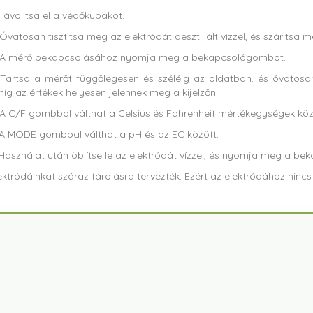
 Távolítsa el a védőkupakot.
 Óvatosan tisztítsa meg az elektródát desztillált vízzel, és szárítsa m
 A mérő bekapcsolásához nyomja meg a bekapcsológombot.
 Tartsa a mérőt függőlegesen és széléig az oldatban, és óvatos
íg az értékek helyesen jelennek meg a kijelzőn.
 A C/F gombbal válthat a Celsius és Fahrenheit mértékegységek köz
 A MODE gombbal válthat a pH és az EC között.
 Használat után öblítse le az elektródát vízzel, és nyomja meg a 
ektródáinkat száraz tárolásra tervezték. Ezért az elektródához ninc