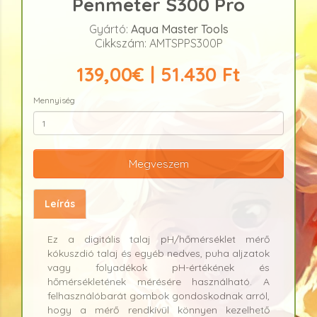
Penmeter S300 Pro
Gyártó:
Aqua Master Tools
Cikkszám: AMTSPPS300P
139,00€ | 51.430 Ft
Mennyiség
Megveszem
Leírás
Ez a digitális talaj pH/hőmérséklet mérő
kókuszdió talaj és egyéb nedves, puha aljzatok
vagy folyadékok pH-értékének és
hőmérsékletének mérésére használható. A
felhasználóbarát gombok gondoskodnak arról,
hogy a mérő rendkívül könnyen kezelhető