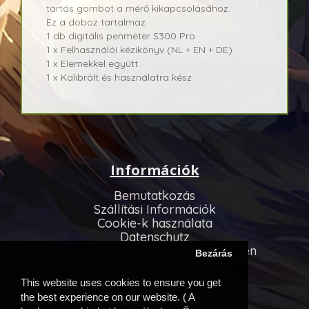
tartás gombot a mérő kikapcsolásához.
Ez a doboz tartalmaz
1 db digitális penmeter S300 Pro
1 x Felhasználói kézikönyv (NL + EN + DE)
1 x Elemekkel együtt
1 x Kalibrált és használatra kész
Információk
Bemutatkozás
Szállítási Információk
Cookie-k használata
Datenschutz
Allgemeinen Geschäftsbedingungen
Bezárás
Vevőszolgálat
This website uses cookies to ensure you get
Kapcsolatfelvétel
the best experience on our website. ( A