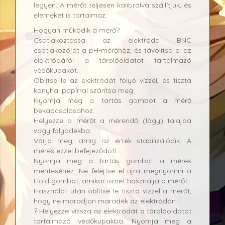
legyen. A mérőt teljesen kalibrálva szállítjuk, és
elemeket is tartalmaz.
Hogyan működik a mérő?
Csatlakoztassa az elektróda BNC
csatlakozóját a pH-mérőhöz, és távolítsa el az
elektródáról a tárolóoldatot tartalmazó
védőkupakot.
Öblítse le az elektródát folyó vízzel, és tiszta
konyhai papírral szárítsa meg.
Nyomja meg a tartás gombot a mérő
bekapcsolásához.
Helyezze a mérőt a mérendő (lágy) talajba
vagy folyadékba.
Várja meg, amíg az érték stabilizálódik. A
mérés ezzel befejeződött.
Nyomja meg a tartás gombot a mérés
mentéséhez. Ne felejtse el újra megnyomni a
Hold gombot, amikor ismét használja a mérőt.
Használat után öblítse le tiszta vízzel a mérőt,
hogy ne maradjon maradék az elektródán.
? Helyezze vissza az elektródát a tárolóoldatot
tartalmazó védőkupakba. Nyomja meg a