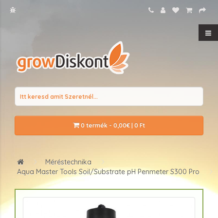
0 termék - 0,00€ | 0 Ft
Méréstechnika
Aqua Master Tools Soil/Substrate pH Penmeter S300 Pro