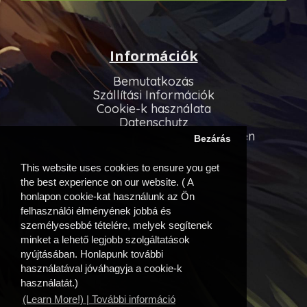
Információk
Bemutatkozás
Szállítási Információk
Cookie-k használata
Datenschutz
Allgemeinen Geschäftsbedingungen
Bezárás
Vevőszolgálat
This website uses cookies to ensure you get
Kapcsolatfelvétel
the best experience on our website. ( A
Oldaltérkép
honlapon cookie-kat használunk az Ön
felhasználói élményének jobbá és
Egyéb információk
személyesebbé tételére, melyek segítenek
minket a lehető legjobb szolgáltatások
Beszállítóink
nyújtásában. Honlapunk további
Akciós ajánlatok
használatával jóváhagyja a cookie-k
Fiók
használatát.)
(Learn More!) | További információ
Fiók