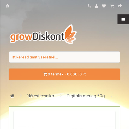
0 termék - 0,00€ | 0 Ft
Méréstechnika
Digitális mérleg 50g