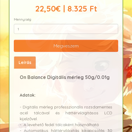
22,50€ | 8.325 Ft
Mennyiség
Megveszem
Leírás
On Balance Digitális mérleg 50g/0.01g
Adatok:
- Digitális mérleg professzionális rozsdamentes
acél tálcával és háttérvilágításos LCD
kijelzővel.
- A levehető fedél tálcaként használható
- Automatikus háttérvilágítás kikapcsolás 30