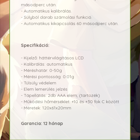
másodperc után.
- Automatikus kalibrálás.
- Súlyból darab számolási funkció.
- Automatikus kikapcsolás 60 másodperc után.
Specifikáció:
- Kijelző: háttérvilágításos LCD
- Kalibrálás: automatikus
- Méréshatár: 0-50g
- Mérési pontosság: 0.01g
- Túlsúly védelem
- Elem lemerülés jelzés
- Tápellátás: 2db AAA elem, (tartozék)
- Működési hőmérséklet: +10 és +30 fok C között
- Méretek: 120x61x20mm
Garancia: 12 hónap