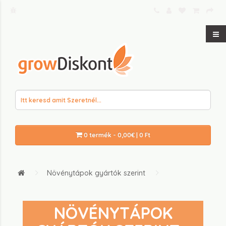
0 termék - 0,00€ | 0 Ft
Növénytápok gyártók szerint
NÖVÉNYTÁPOK