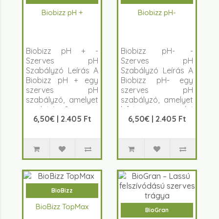
Biobizz pH +
Biobizz pH-
Biobizz pH + -
Biobizz pH- -
Szerves pH
Szerves pH
Szabályzó Leírás A
Szabályzó Leírás A
Biobizz pH + egy
Biobizz pH- egy
szerves pH
szerves pH
szabályzó, amelyet
szabályzó, amelyet
a talaj és t&..
kifejezetten a talaj
6,50€ | 2.405 Ft
6,50€ | 2.405 Ft
&..
BioBizz
BioBizz TopMax
BioGran