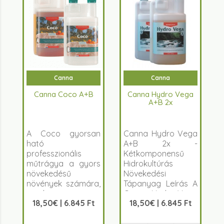
Canna
Canna
Canna Coco A+B
Canna Hydro Vega
A+B 2x
A Coco gyorsan
Canna Hydro Vega
ható
A+B 2x -
professzionális
Kétkomponensű
műtrágya a gyors
Hidrokultúrás
növekedésű
Növekedési
növények számára,
Tápanyag Leírás A
amely az
Canna Hydro Vega
18,50€ | 6.845 Ft
18,50€ | 6.845 Ft
optim&aacu..
..