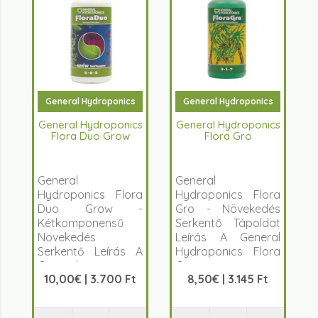
General Hydroponics
General Hydroponics
General Hydroponics
General Hydroponics
Flora Duo Grow
Flora Gro
General
General
Hydroponics Flora
Hydroponics Flora
Duo Grow -
Gro - Növekedés
Kétkomponensű
Serkentő Tápoldat
Növekedés
Leírás A General
Serkentő Leírás A
Hydroponics Flora
General
Gro egy
10,00€ | 3.700 Ft
8,50€ | 3.145 Ft
Hydroponics Flora
kivál&oacut..
Duo Grow egy k&e..