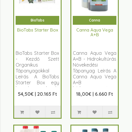
BioTabs
Canna
BioTabs Starter Box
Canna Aqua Vega
A+B
BioTabs Starter Box
Canna Aqua Vega
- Kezdő Szett
A+B - Hidrokultúrás
Organikus
Növekedési
Tápanyagokkal
Tápanyag Leírás A
Leírás A BioTabs
Canna Aqua Vega
Starter Box egy
A+B
komplett kezdő
kétkomponensű t..
54,50€ | 20.165 Ft
18,00€ | 6.660 Ft
szett, amely
mindent tartal..