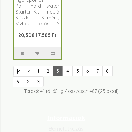
Hydroponics Tri-
Part hard water
Starter Kit - Induló
Készlet Kemény
Vízhez Leírás A
General
20,50€ | 7.585 Ft
Hydroponics ..
|<
<
1
2
3
4
5
6
7
8
9
>
>|
Tételek 41 től 60-ig / összesen 487 (25 oldal)
Információk
Bemutatkozás