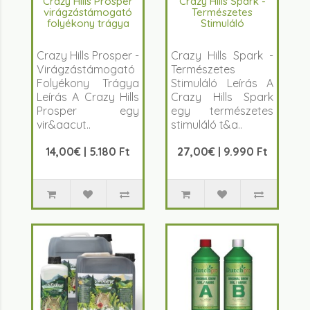
Crazy Hills Prosper
Crazy Hills Spark -
virágzástámogató
Természetes
folyékony trágya
Stimuláló
Crazy Hills Prosper -
Crazy Hills Spark -
Virágzástámogató
Természetes
Folyékony Trágya
Stimuláló Leírás A
Leírás A Crazy Hills
Crazy Hills Spark
Prosper egy
egy természetes
vir&aacut..
stimuláló t&a..
14,00€ | 5.180 Ft
27,00€ | 9.990 Ft