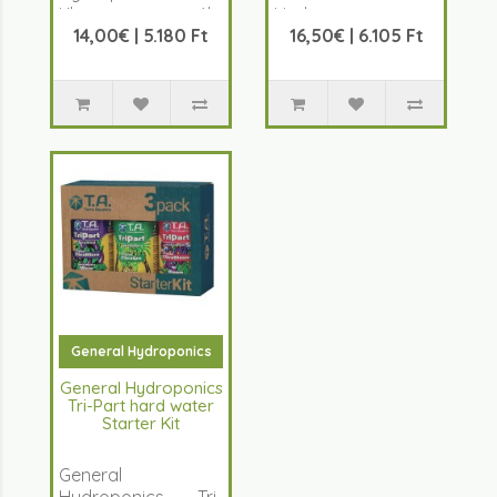
Kleen egy speciális
Hydroponics
14,00€ | 5.180 Ft
16,50€ | 6.105 Ft
tiszt..
FloraNova Grow
egy pr&eacut..
General Hydroponics
General Hydroponics
Tri-Part hard water
Starter Kit
General