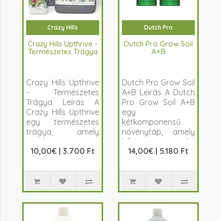
Crazy Hills
Dutch Pro
Crazy Hills Upthrive -
Dutch Pro Grow Soil
Természetes Trágya
A+B
Crazy Hills Upthrive
Dutch Pro Grow Soil
- Természetes
A+B Leírás A Dutch
Trágya Leírás A
Pro Grow Soil A+B
Crazy Hills Upthrive
egy
egy természetes
kétkomponensű
trágya, amely
növénytáp, amely
gazdag sze..
kifejezetten talaj
10,00€ | 3.700 Ft
14,00€ | 5.180 Ft
ala..