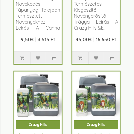
Növekedési
Természetes
Tápanyag Talajban
Kiegészítő
Termesztett
Növényerősítő
Növényekhez!
Trágya Leírás A
Leírás A Canna
Crazy Hills &E..
Terra Vega egy
9,50€ | 3.515 Ft
45,00€ | 16.650 Ft
kifeje..
Crazy Hills
Crazy Hills