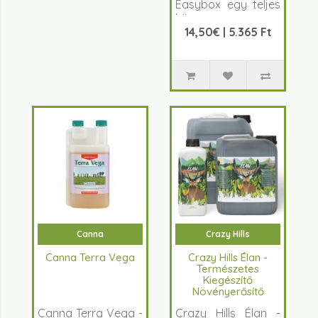
Easybox egy teljes
körű
14,50€ | 5.365 Ft
tápanyagcsomag,
amely k..
Canna
Crazy Hills
Canna Terra Vega
Crazy Hills Élan -
Természetes
Kiegészítő
Növényerősítő
Trágya
Canna Terra Vega -
Crazy Hills Élan -