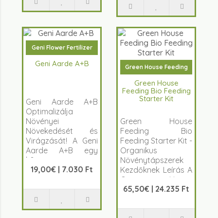
Geni Flower Fertilizer
Geni Aarde A+B
Green House Feeding
Green House
Feeding Bio Feeding
Starter Kit
Geni Aarde A+B
Optimalizálja
Növényei
Green House
Növekedését és
Feeding Bio
Virágzását! A Geni
Feeding Starter Kit -
Aarde A+B egy
Organikus
k&eac..
Növénytápszerek
19,00€ | 7.030 Ft
Kezdőknek Leírás A
Green House
65,50€ | 24.235 Ft
Feeding Bio
Feeding S..