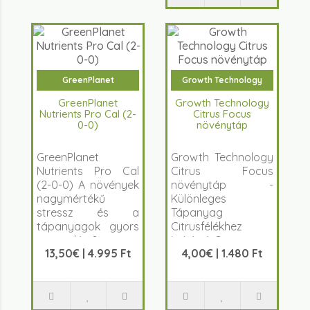
GreenPlanet
Growth Technology
GreenPlanet
Growth Technology
Nutrients Pro Cal (2-
Citrus Focus
0-0)
növénytáp
GreenPlanet
Growth Technology
Nutrients Pro Cal
Citrus Focus
(2-0-0) A növények
növénytáp -
nagymértékű
Különleges
stressz és a
Tápanyag
tápanyagok gyors
Citrusfélékhez
asszimiláci&oacu..
Leírás A Gro..
13,50€ | 4.995 Ft
4,00€ | 1.480 Ft