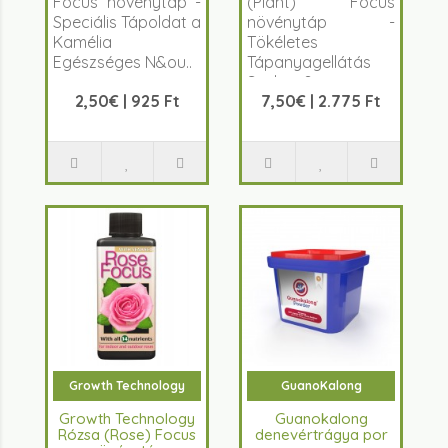
Focus növénytáp -
(Plant) Focus
Speciális Tápoldat a
növénytáp -
Kamélia
Tökéletes
Egészséges N&ou..
Tápanyagellátás
Szoban&ou..
2,50€ | 925 Ft
7,50€ | 2.775 Ft
Growth Technology
GuanoKalong
Growth Technology
Guanokalong
Rózsa (Rose) Focus
denevértrágya por