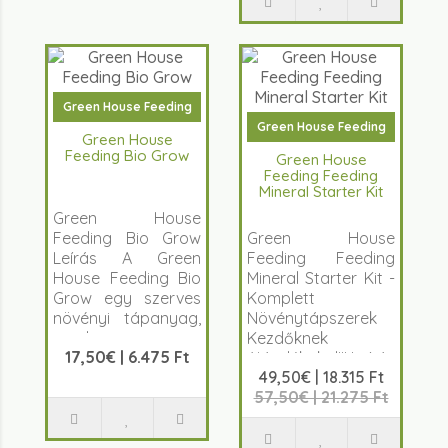
Green House Feeding
Green House Feeding
Green House
Feeding Bio Grow
Green House
Feeding Feeding
Mineral Starter Kit
Green House
Feeding Bio Grow
Green House
Leírás A Green
Feeding Feeding
House Feeding Bio
Mineral Starter Kit -
Grow egy szerves
Komplett
növényi tápanyag,
Növénytápszerek
amelyet
Kezdőknek
17,50€ | 6.475 Ft
kifejezetten a n&ou..
Ajándékokal!!! Leírás
49,50€ | 18.315 Ft
A G..
57,50€ | 21.275 Ft