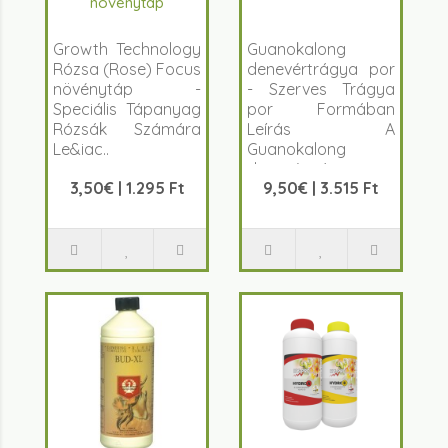
növénytáp
Growth Technology
Guanokalong
Rózsa (Rose) Focus
denevértrágya por
növénytáp -
- Szerves Trágya
Speciális Tápanyag
por Formában
Rózsák Számára
Leírás A
Le&iac..
Guanokalong
denevértrágya por..
3,50€ | 1.295 Ft
9,50€ | 3.515 Ft