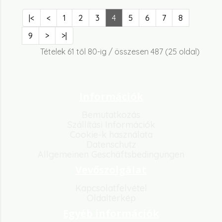
|<
<
1
2
3
4
5
6
7
8
9
>
>|
Tételek 61 től 80-ig / összesen 487 (25 oldal)
Információk
Bemutatkozás
Szállítási Információk
Cookie-k használata
Datenschutz
Allgemeinen Geschäftsbedingungen
Vevőszolgálat
Kapcsolatfelvétel
Oldaltérkép
Egyéb információk