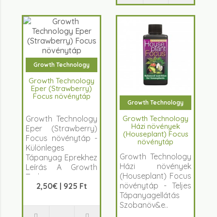
Growth Technology
Growth Technology
Eper (Strawberry)
Focus növénytáp
Growth Technology
Growth Technology
Growth Technology
Házi növények
Eper (Strawberry)
(Houseplant) Focus
Focus növénytáp -
növénytáp
Különleges
Growth Technology
Tápanyag Eprekhez
Házi növények
Leírás A Growth
(Houseplant) Focus
Techn..
növénytáp - Teljes
2,50€ | 925 Ft
Tápanyagellátás
Szobanöv&e..