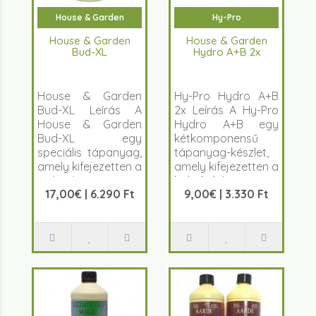
House & Garden
Hy-Pro
House & Garden
House & Garden
Bud-XL
Hydro A+B 2x
House & Garden
Hy-Pro Hydro A+B
Bud-XL Leírás A
2x Leírás A Hy-Pro
House & Garden
Hydro A+B egy
Bud-XL egy
kétkomponensű
speciális tápanyag,
tápanyag-készlet,
amely kifejezetten a
amely kifejezetten a
virágzá..
hidrokultú..
17,00€ | 6.290 Ft
9,00€ | 3.330 Ft