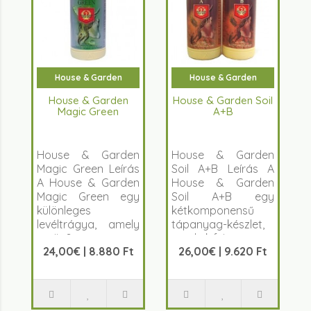
House & Garden
House & Garden
House & Garden
House & Garden Soil
Magic Green
A+B
House & Garden
House & Garden
Magic Green Leírás
Soil A+B Leírás A
A House & Garden
House & Garden
Magic Green egy
Soil A+B egy
különleges
kétkomponensű
levéltrágya, amely
tápanyag-készlet,
a növ&..
amely kifejezetten..
24,00€ | 8.880 Ft
26,00€ | 9.620 Ft