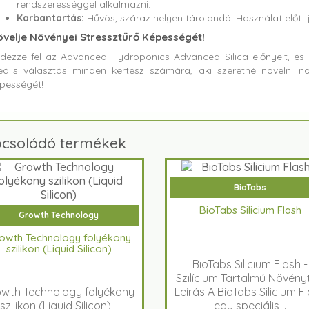
rendszerességgel alkalmazni.
Karbantartás:
Hűvös, száraz helyen tárolandó. Használat előtt jó
velje Növényei Stressztűrő Képességét!
dezze fel az Advanced Hydroponics Advanced Silica előnyeit, és 
eális választás minden kertész számára, aki szeretné növelni nö
pességét!
csolódó termékek
BioTabs
BioTabs Silicium Flash
Growth Technology
owth Technology folyékony
szilikon (Liquid Silicon)
BioTabs Silicium Flash -
Szilícium Tartalmú Növény
wth Technology folyékony
Leírás A BioTabs Silicium F
szilikon (Liquid Silicon) -
egy speciális ..