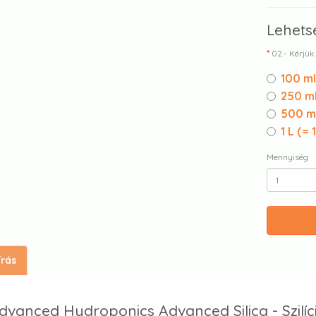
Lehets
02.- Kérjük
100 ml
250 ml
500 ml
1 L (
= 
Mennyiség
írás
dvanced Hydroponics Advanced Silica - Szil