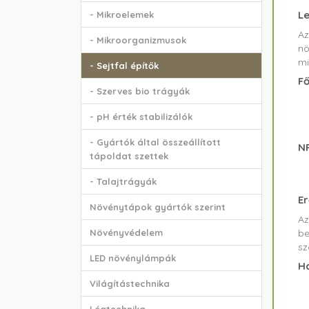
Le
- Mikroelemek
A
- Mikroorganizmusok
nö
mi
- Sejtfal építők
Fő
- Szerves bio trágyák
- pH érték stabilizálók
- Gyártók által összeállított
NP
tápoldat szettek
- Talajtrágyák
Er
Növénytápok gyártók szerint
Az
Növényvédelem
be
sz
LED növénylámpák
Ha
Világítástechnika