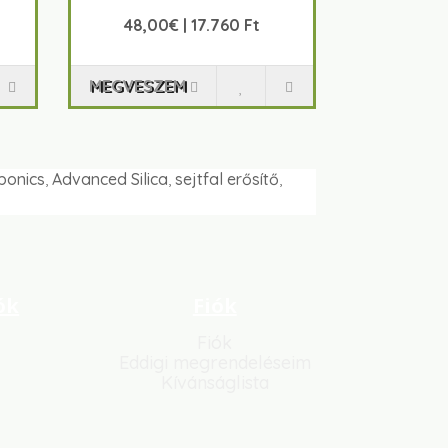
48,00€ | 17.760 Ft
MEGVESZEM
ponics
,
Advanced Silica
,
sejtfal erősítő
,
ók
Fiók
Fiók
Eddigi megrendeléseim
Kívánságlista