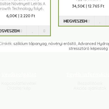
ősítse Növényeit! Leírás A
34,50€ | 12.765 Ft
rowth Technology folyé..
6,00€ | 2.220 Ft
MEGVESZEM
EGVESZEM
Címkék:
szilícium tápanyag
,
növényi erősítő
,
Advanced Hydro
stressztűrő képesség
Vevőszolgálat
Egyéb informáci
Kapcsolatfelvétel
Beszállítóink
Oldaltérkép
Akciós ajánlatok