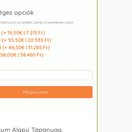
éges opciók
 válasszon az alábbi Literes kiszerelések közül:
 (
= 19,50€ | 7.215 Ft
)
 (
= 55,50€ | 20.535 Ft
)
 (
= 84,50€ | 31.265 Ft
)
158,00€ | 58.460 Ft
)
Megveszem
ícium Alapú Tápanyag