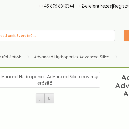
+43 676 6818344
Bejelentkezés|Regiszt
jtfal építők
Advanced Hydroponics Advanced Silica
A
Adv
A