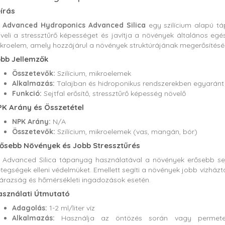
írás
z
Advanced Hydroponics Advanced Silica
egy szilícium alapú táp
veli a stressztűrő képességet és javítja a növények általános egész
kroelem, amely hozzájárul a növények struktúrájának megerősítéséh
bb Jellemzők
Összetevők:
Szilícium, mikroelemek
Alkalmazás:
Talajban és hidroponikus rendszerekben egyaránt
Funkció:
Sejtfal erősítő, stressztűrő képesség növelő
K Arány és Összetétel
NPK Arány:
N/A
Összetevők:
Szilícium, mikroelemek (vas, mangán, bór)
ősebb Növények és Jobb Stressztűrés
 Advanced Silica tápanyag használatával a növények erősebb sejt
tegségek elleni védelmüket. Emellett segíti a növények jobb vízházt
árazság és hőmérsékleti ingadozások esetén.
sználati Útmutató
Adagolás:
1-2 ml/liter víz
Alkalmazás:
Használja az öntözés során vagy permetezz