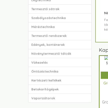
Légtechnika
Termesztő sátrak
Nö
Szabályozástechnika
Fe
Id
Méréstechnika
ké
Termesztő rendszerek
Edények, konténerek
Kap
Növénytermesztő tálcák
Vízkezelés
Öntözéstechnika
Kertészeti kellékek
Gr
Betakarítógépek
Vaporizátorok
Gro