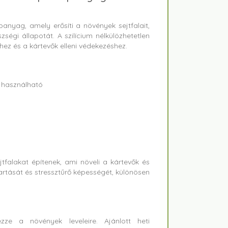
anyag, amely erősíti a növények sejtfalait,
ségi állapotát. A szilícium nélkülözhetetlen
ez és a kártevők elleni védekezéshez.
 használható
falakat építenek, ami növeli a kártevők és
artását és stressztűrő képességét, különösen
e a növények leveleire. Ajánlott heti